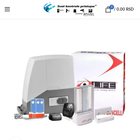
0
/
0.00
RSD