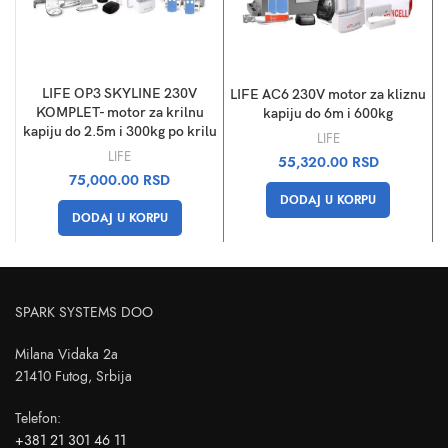
LIFE OP3 SKYLINE 230V
LIFE AC6 230V motor za kliznu
KOMPLET- motor za krilnu
kapiju do 6m i 600kg
kapiju do 2.5m i 300kg po krilu
LIFE
LIFE
55,320.00
RSD
75,000.00
RSD
DODAJ U KORPU
DODAJ U KORPU
SPARK SYSTEMS DOO
Milana Vidaka 2a
21410 Futog, Srbija
Telefon
:
+381 21 301 46 11