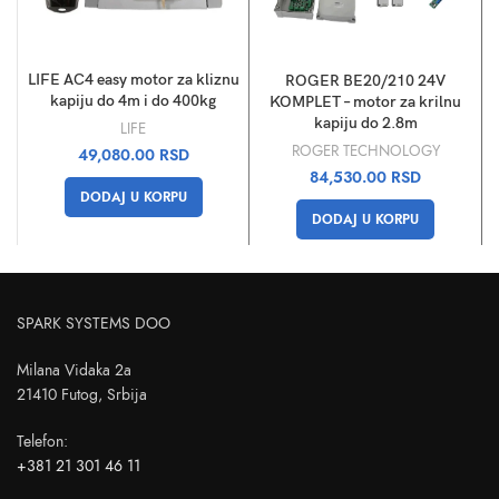
LIFE AC4 easy motor za kliznu
ROGER BE20/210 24V
kapiju do 4m i do 400kg
KOMPLET – motor za krilnu
kapiju do 2.8m
LIFE
ROGER TECHNOLOGY
49,080.00
RSD
84,530.00
RSD
DODAJ U KORPU
DODAJ U KORPU
SPARK SYSTEMS DOO
Milana Vidaka 2a
21410 Futog, Srbija
Telefon
:
+381 21 301 46 11