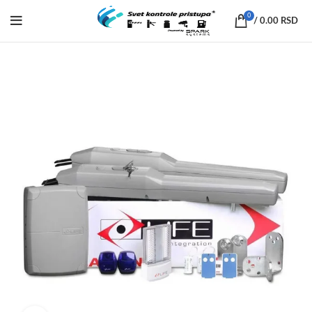
0
/
0.00
RSD