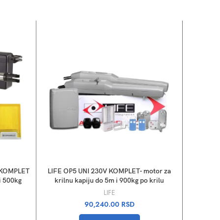
 KOMPLET
LIFE OP5 UNI 230V KOMPLET- motor za
LIFE OP
i 500kg
krilnu kapiju do 5m i 900kg po krilu
krilnu
LIFE
90,240.00
RSD