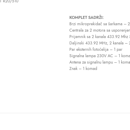
KIT R20/510
KOMPLET SADRŽI:
Brzi mikroprekidač sa šarkama – 
Centrala za 2 motora sa usporen
Prijemnik sa 2 kanala 433.92 Mhz
Daljinski 433.92 MHz, 2 kanala –
Par eksternih fotoćelija – 1 par
Signalna lampa 230V AC – 1 kom
Antena za signalnu lampu – 1 kom
Znak – 1 komad