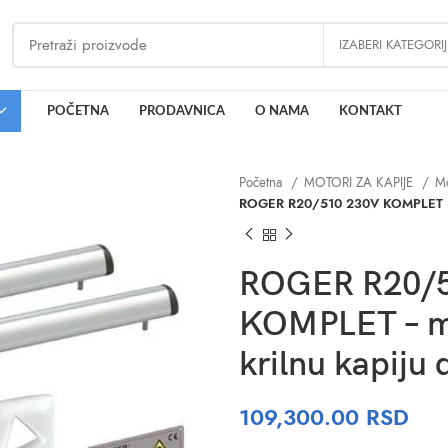
IZABERI KATEGORI
POČETNA
PRODAVNICA
O NAMA
KONTAKT
Početna
MOTORI ZA KAPIJE
Mo
ROGER R20/510 230V KOMPLET – m
ROGER R20/5
KOMPLET – m
krilnu kapiju
109,300.00
RSD