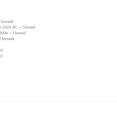
2 komada
jem 230V AC – 1 komad
 500tx – 1 komad
 2 komada
ad
ad