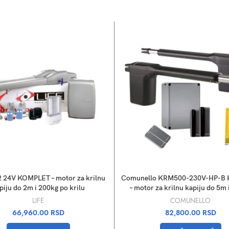
NEMA NA STANJU
 24V KOMPLET – motor za krilnu
Comunello KRM500-230V-HP-B
piju do 2m i 200kg po krilu
– motor za krilnu kapiju do 5m 
LIFE
COMUNELLO
66,960.00
RSD
82,800.00
RSD