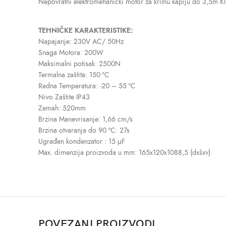
Nepovratni elektromehanički motor za krilnu kapiju do 3,5m 
TEHNIČKE KARAKTERISTIKE:
Napajanje: 230V AC/ 50Hz
Snaga Motora: 200W
Maksimalni potisak: 2500N
Termalna zaštita: 150 °C
Radna Temperatura: -20 – 55 °C
Nivo Zaštite IP43
Zamah: 520mm
Brzina Manevrisanje: 1,66 cm/s
Brzina otvaranja do 90 °C: 27s
Ugrađen kondenzator : 15 μF
Max. dimenzija proizvoda u mm: 165x120x1088,5 (dxšxv)
POVEZANI PROIZVODI