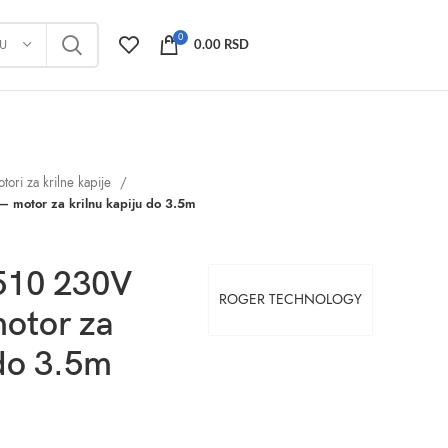
0
JU
0.00
RSD
tori za krilne kapije
otor za krilnu kapiju do 3.5m
10 230V
ROGER TECHNOLOGY
otor za
 do 3.5m