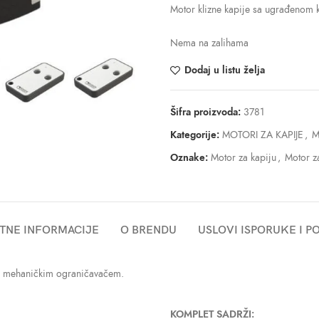
Motor klizne kapije sa ugrađenom
Nema na zalihama
Dodaj u listu želja
Šifra proizvoda:
3781
Kategorije:
MOTORI ZA KAPIJE
,
M
Oznake:
Motor za kapiju
,
Motor za
TNE INFORMACIJE
O BRENDU
USLOVI ISPORUKE I 
 i mehaničkim ograničavačem.
KOMPLET SADRŽI: