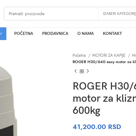
IZABERI KATEGORI
POČETNA
PRODAVNICA
O NAMA
KONTAKT
Početna
MOTORI ZA KAPIJE
Mo
ROGER H30/640 easy motor za kli
ROGER H30/6
motor za kliz
600kg
41,200.00
RSD