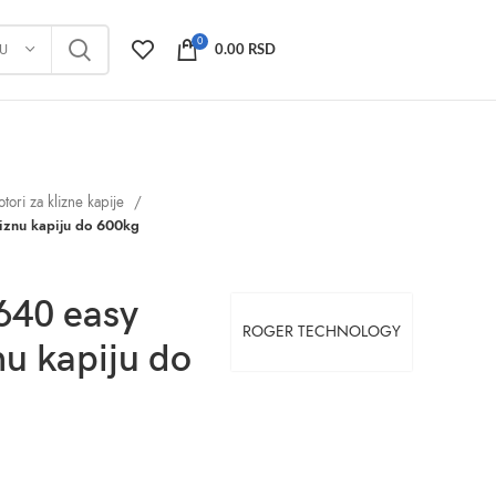
0
JU
0.00
RSD
tori za klizne kapije
znu kapiju do 600kg
40 easy
ROGER TECHNOLOGY
nu kapiju do