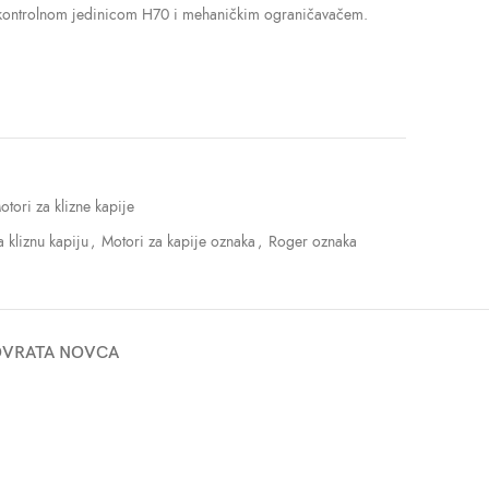
 kontrolnom jedinicom H70 i mehaničkim ograničavačem.
otori za klizne kapije
 kliznu kapiju
,
Motori za kapije oznaka
,
Roger oznaka
POVRATA NOVCA