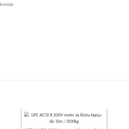
2 komada
NEMA NA S