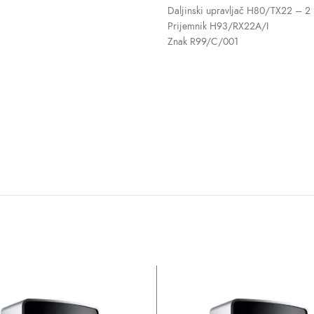
Daljinski upravljač H80/TX22 – 
Prijemnik H93/RX22A/I
Znak R99/C/001