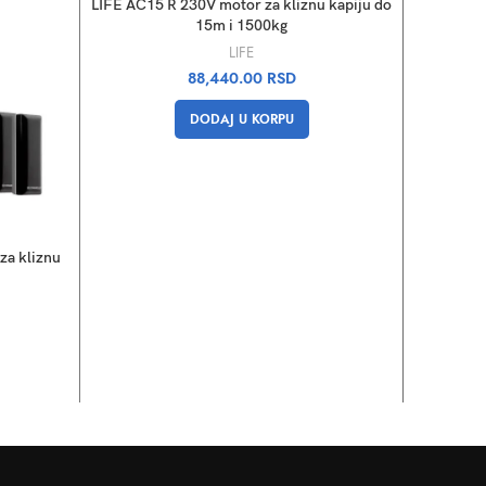
LIFE AC15 R 230V motor za kliznu kapiju do
15m i 1500kg
LIFE
88,440.00
RSD
DODAJ U KORPU
a kliznu
LIFE AC3