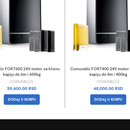
lo FORT600 24V motor za kliznu
Comunello FORT400 24V motor z
kapiju do 6m i 600kg
kapiju do 4m i 400kg
COMUNELLO
COMUNELLO
59,400.00
RSD
48,000.00
RSD
DODAJ U KORPU
DODAJ U KORPU