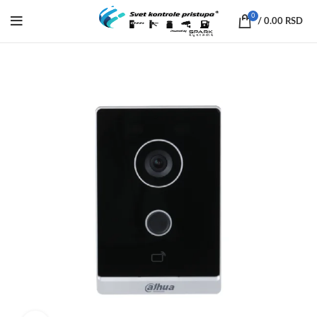
0
/
0.00
RSD