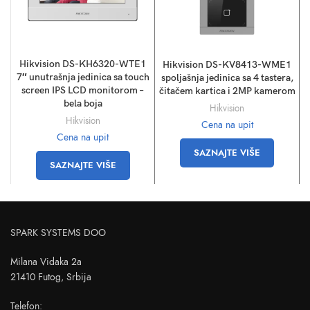
Hikvision DS-KH6320-WTE1
Hikvision DS-KV8413-WME1
7″ unutrašnja jedinica sa touch
spoljašnja jedinica sa 4 tastera,
screen IPS LCD monitorom –
čitačem kartica i 2MP kamerom
bela boja
Hikvision
Hikvision
Cena na upit
Cena na upit
SAZNAJTE VIŠE
SAZNAJTE VIŠE
SPARK SYSTEMS DOO
Milana Vidaka 2a
21410 Futog, Srbija
Telefon
: