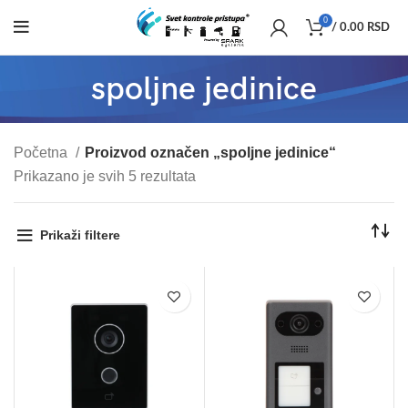
0
/
0.00
RSD
spoljne jedinice
Početna
Proizvod označen „spoljne jedinice“
Prikazano je svih 5 rezultata
Prikaži filtere