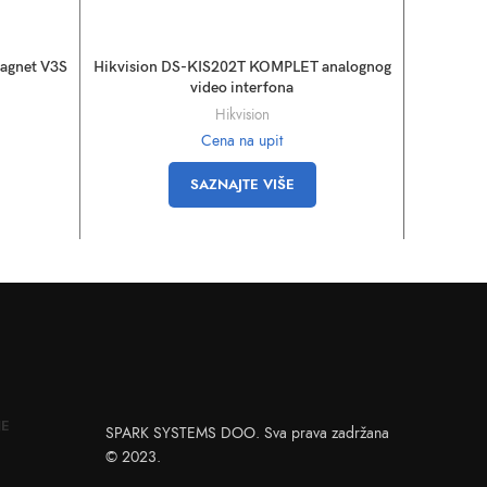
magnet V3S
Hikvision DS-KIS202T KOMPLET analognog
Urmet MI
video interfona
Hikvision
Cena na upit
SAZNAJTE VIŠE
NE
SPARK SYSTEMS DOO. Sva prava zadržana
© 2023.