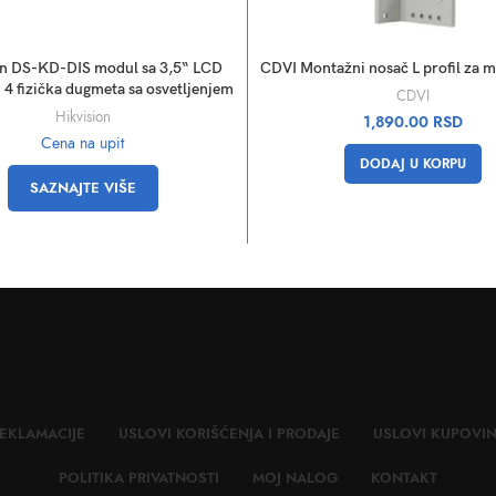
on DS-KD-DIS modul sa 3,5“ LCD
CDVI Montažni nosač L profil za 
 4 fizička dugmeta sa osvetljenjem
CDVI
Hikvision
1,890.00
RSD
Cena na upit
DODAJ U KORPU
SAZNAJTE VIŠE
EKLAMACIJE
USLOVI KORIŠĆENJA I PRODAJE
USLOVI KUPOVI
POLITIKA PRIVATNOSTI
MOJ NALOG
KONTAKT