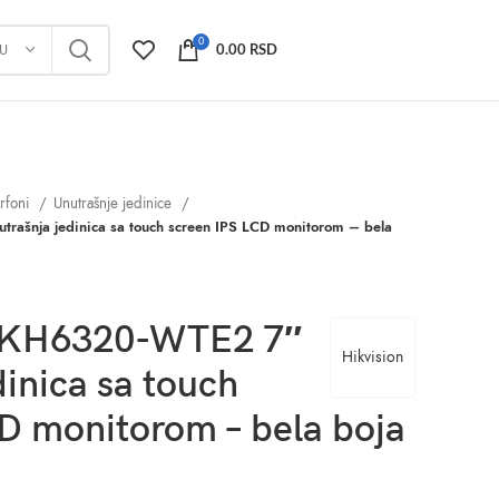
0
JU
0.00
RSD
erfoni
Unutrašnje jedinice
rašnja jedinica sa touch screen IPS LCD monitorom – bela
S-KH6320-WTE2 7″
Hikvision
dinica sa touch
D monitorom – bela boja