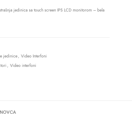
rašnja jedinica sa touch screen IPS LCD monitorom – bela
e jedinice
,
Video Interfoni
tori
,
Video interfoni
 NOVCA