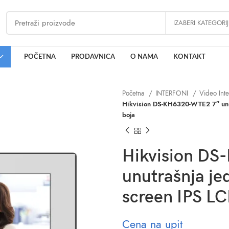
IZABERI KATEGORI
POČETNA
PRODAVNICA
O NAMA
KONTAKT
Početna
INTERFONI
Video Int
Hikvision DS-KH6320-WTE2 7″ unut
boja
Hikvision D
unutrašnja je
screen IPS LC
Cena na upit