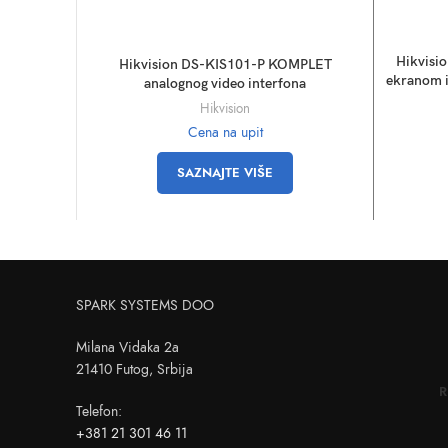
Hikvisi
Hikvision DS-KIS101-P KOMPLET
ekranom i
analognog video interfona
Hikvision
Cena na upit
SAZNAJTE VIŠE
SPARK SYSTEMS DOO
Milana Vidaka 2a
21410 Futog, Srbija
R
Telefon
:
+381 21 301 46 11