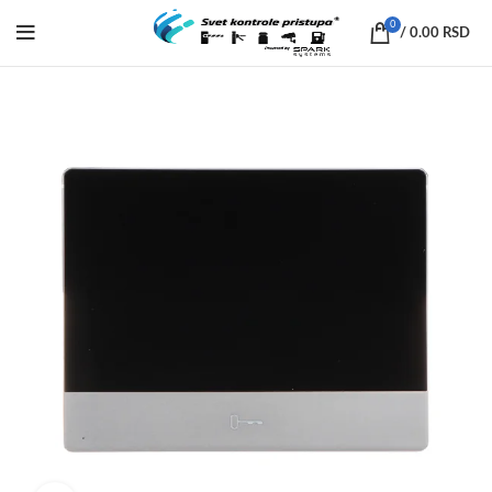
0
/
0.00
RSD