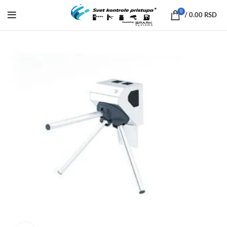
0
/
0.00
RSD