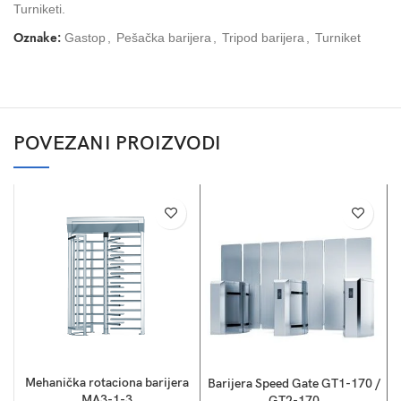
Turniketi.
Oznake:
Gastop
,
Pešačka barijera
,
Tripod barijera
,
Turniket
POVEZANI PROIZVODI
Mehanička rotaciona barijera
Barijera Speed Gate GT1-170 /
MA3-1-3
GT2-170