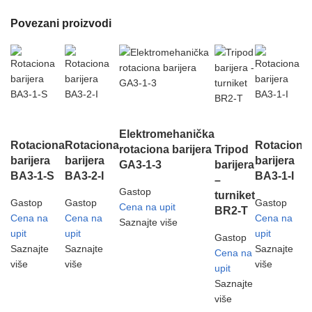
Povezani proizvodi
Elektromehanička
Rotaciona
Rotaciona
Rotaciona
rotaciona barijera
Tripod
barijera
barijera
barijera
GA3-1-3
barijera
BA3-1-S
BA3-2-I
BA3-1-I
–
Gastop
turniket
Gastop
Gastop
Gastop
Cena na upit
BR2-T
Cena na
Cena na
Cena na
Saznajte više
upit
upit
upit
Gastop
Saznajte
Saznajte
Saznajte
Cena na
više
više
više
upit
Saznajte
više