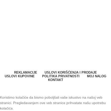
SPARK SYSTEMS DOO
Milana Vidaka 2a
21410 Futog, Srbija
Telefon
:
+381 21 301 46 11
E-mail
:
info@svetkontrolepristupa.rs
REKLAMACIJE
USLOVI KORIŠĆENJA I PRODAJE
USLOVI KUPOVINE
POLITIKA PRIVATNOSTI
MOJ NALOG
KONTAKT
SPARK SYSTEMS DOO. Sva prava zadržana © 2023.
Koristimo kolačiće da bismo poboljšali vaše iskustvo na našoj veb
stranici. Pregledavanjem ove veb stranice prihvatate našu upotrebu
kolačića.