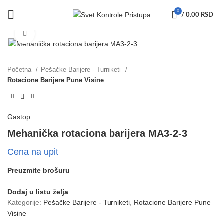
0
/
0.00
RSD
Click to enlarge
Početna
Pešačke Barijere - Turniketi
Rotacione Barijere Pune Visine
Gastop
Mehanička rotaciona barijera MA3-2-3
Cena na upit
Preuzmite brošuru
Dodaj u listu želja
Kategorije:
Pešačke Barijere - Turniketi
,
Rotacione Barijere Pune
Visine