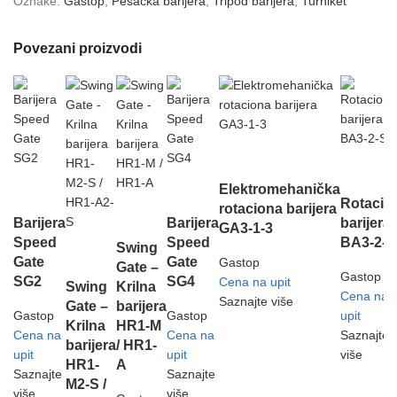
Oznake:
Gastop
,
Pešačka barijera
,
Tripod barijera
,
Turniket
Povezani proizvodi
Elektromehanička
Rotacio
rotaciona barijera
Barijera
Barijera
barijera
GA3-1-3
Speed
Speed
BA3-2-S
Swing
Gate
Gate
Gastop
Gate –
Gastop
SG2
SG4
Cena na upit
Swing
Krilna
Cena na
Saznajte više
Gate –
barijera
Gastop
Gastop
upit
Krilna
HR1-M
Cena na
Cena na
Saznajte
barijera
/ HR1-
upit
upit
više
HR1-
A
Saznajte
Saznajte
M2-S /
više
više