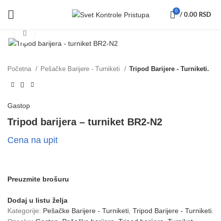
0
/
0.00
RSD
Click to enlarge
Početna
Pešačke Barijere - Turniketi
Tripod Barijere - Turniketi.
Gastop
Tripod barijera – turniket BR2-N2
Cena na upit
Preuzmite brošuru
Dodaj u listu želja
Kategorije:
Pešačke Barijere - Turniketi
,
Tripod Barijere - Turniketi.