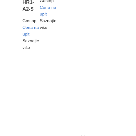
Gastop
HR1-
Cena na
A2-S
upit
Gastop
Saznajte
Cena na
više
upit
Saznajte
više
SPARK SYSTEMS DOO
Milana Vidaka 2a
21410 Futog, Srbija
Telefon
:
+381 21 301 46 11
E-mail
:
info@svetkontrolepristupa.rs