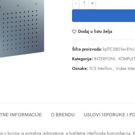
Dodaj u listu želja
Šifra proizvoda:
kplTCSB01av-EN
Kategorije:
INTERFONI
,
KOMPLET
Oznake:
TCS Interfoni
,
Video Inte
TNE INFORMACIJE
O BRENDU
USLOVI ISPORUKE I 
je u kojima je potrebna jednostavna, a kvalitetna interfonska komunikacija. 