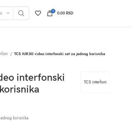
0
JU
0.00
RSD
erfoni
TCS IUK50 video interfonski set za jednog korisnika
eo interfonski
TCS interfoni
korisnika
 jednog korisnika