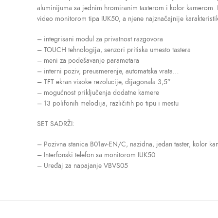
aluminijuma sa jednim hromiranim tasterom i kolor kamerom. Poz
video monitorom tipa IUK50, a njene najznačajnije karakteristi
– integrisani modul za privatnost razgovora
– TOUCH tehnologija, senzori pritiska umesto tastera
– meni za podešavanje parametara
– interni poziv, preusmerenje, automatska vrata…
– TFT ekran visoke rezolucije, dijagonala 3,5”
– mogućnost priključenja dodatne kamere
– 13 polifonih melodija, različitih po tipu i mestu
SET SADRŽI:
– Pozivna stanica B01av-EN/C, nazidna, jedan taster, kolor ka
– Interfonski telefon sa monitorom IUK50
– Uređaj za napajanje VBVS05