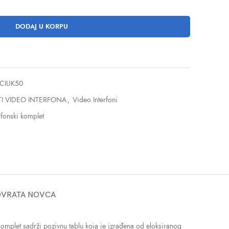
DODAJ U KORPU
/CIUK50
I VIDEO INTERFONA
,
Video Interfoni
rfonski komplet
POVRATA NOVCA
Komplet sadrži pozivnu tablu koja je izrađena od eloksiranog