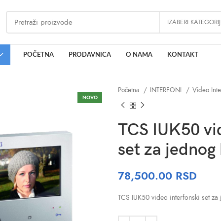
IZABERI KATEGORI
POČETNA
PRODAVNICA
O NAMA
KONTAKT
Početna
INTERFONI
Video Int
NOVO
TCS IUK50 vid
set za jednog 
78,500.00
RSD
TCS IUK50 video interfonski set za