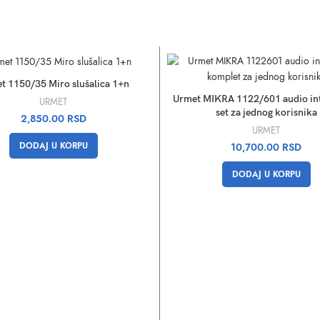
t 1150/35 Miro slušalica 1+n
Urmet MIKRA 1122/601 audio in
URMET
set za jednog korisnika
2,850.00
RSD
URMET
DODAJ U KORPU
10,700.00
RSD
DODAJ U KORPU