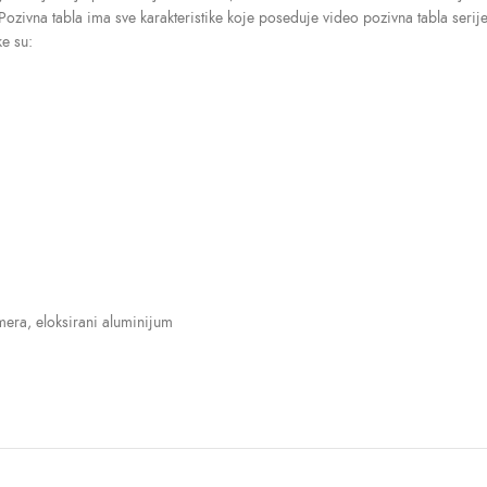
ivna tabla ima sve karakteristike koje poseduje video pozivna tabla serije 
ke su:
mera, eloksirani aluminijum