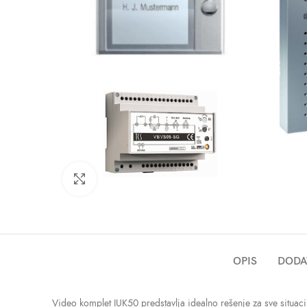
Click to enlarge
OPIS
DODA
Video komplet IUK50 predstavlja idealno rešenje za sve situaci