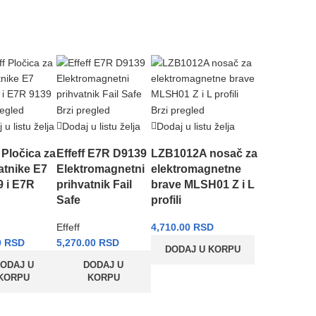
regled
Brzi pregled
Brzi pregled
 u listu želja
Dodaj u listu želja
Dodaj u listu želja
f Pločica za
Effeff E7R D9139
LZB1012A nosač za
atnike E7
Elektromagnetni
elektromagnetne
 i E7R
prihvatnik Fail
brave MLSH01 Z i L
Safe
profili
Effeff
4,710.00
RSD
0
RSD
5,270.00
RSD
DODAJ U KORPU
ODAJ U
DODAJ U
KORPU
KORPU