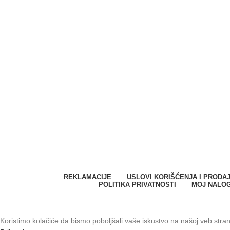
SPARK SYSTEMS DOO
Milana Vidaka 2a
21410 Futog, Srbija
Telefon
:
+381 21 301 46 11
E-mail
:
info@svetkontrolepristupa.rs
REKLAMACIJE
USLOVI KORIŠĆENJA I PRODA
POLITIKA PRIVATNOSTI
MOJ NALO
SPARK SYSTEMS DOO. Sva prava zadržana © 2023.
Koristimo kolačiće da bismo poboljšali vaše iskustvo na našoj veb stra