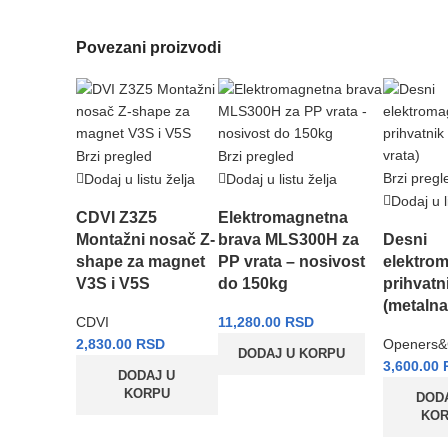
Povezani proizvodi
Brzi pregled
Brzi pregled
Brzi pregl
Dodaj u listu želja
Dodaj u listu želja
Dodaj u l
CDVI Z3Z5
Elektromagnetna
Montažni nosač Z-
brava MLS300H za
Desni
shape za magnet
PP vrata – nosivost
elektro
V3S i V5S
do 150kg
prihvatn
(metalna
CDVI
11,280.00
RSD
2,830.00
RSD
Openers&
DODAJ U KORPU
3,600.00
DODAJ U
KORPU
DOD
KO