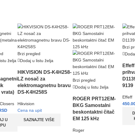
Brzi p
ed
Brzi pregled
Dodaj
istu želja
Dodaj u listu želja
Effef
HIKVISION DS-K4H258-
prihv
magnetni
LZ nosač za
D1139
Brzi pregled
ik
elektromagnetnu bravu
9139
Dodaj u listu želja
 vrata)
DS-K4H258S
Effeff
ROGER PRT12EM-
Closers
Hikvision
450.0
BKG Samostalni
RSD
Cena na upit
beskontaktni čitač
D
EM 125 kHz
AJ U
SAZNAJTE VIŠE
RPU
Roger