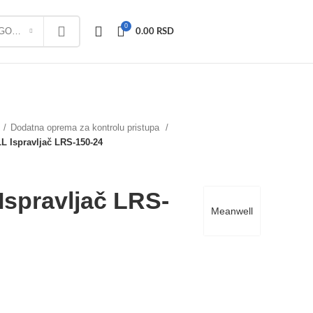
0
IZABERI KATEGORIJU
0.00
RSD
Dodatna oprema za kontrolu pristupa
Ispravljač LRS-150-24
pravljač LRS-
Meanwell