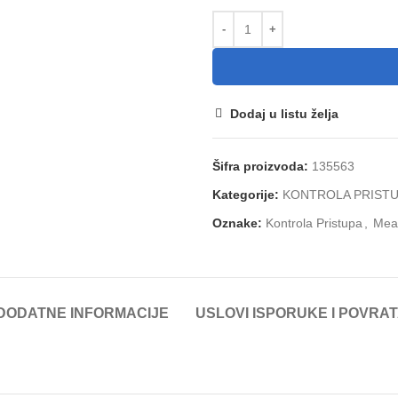
Dodaj u listu želja
Šifra proizvoda:
135563
Kategorije:
KONTROLA PRIST
Oznake:
Kontrola Pristupa
,
Mea
DODATNE INFORMACIJE
USLOVI ISPORUKE I POVRA