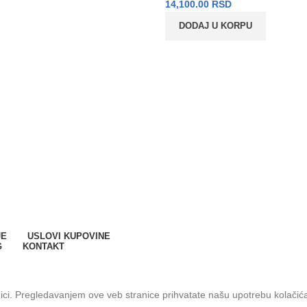
14,100.00
RSD
DODAJ U KORPU
JE
USLOVI KUPOVINE
G
KONTAKT
nici. Pregledavanjem ove veb stranice prihvatate našu upotrebu kolačić