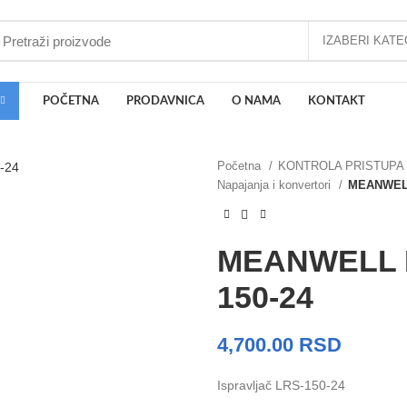
POČETNA
PRODAVNICA
O NAMA
KONTAKT
Početna
KONTROLA PRISTUPA
Napajanja i konvertori
MEANWELL 
MEANWELL Is
150-24
4,700.00
RSD
Ispravljač LRS-150-24