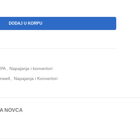
DODAJ U KORPU
UPA
,
Napajanja i konvertori
nwell
,
Napajanja i Konvertori
TA NOVCA