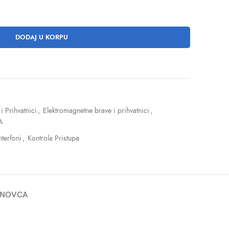
DODAJ U KORPU
i Prihvatnici
,
Elektromagnetne brave i prihvatnici
,
A
nterfoni
,
Kontrola Pristupa
 NOVCA