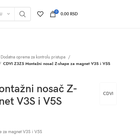
0
JU
0.00
RSD
Dodatna oprema za kontrolu pristupa
CDVI Z3Z5 Montažni nosač Z-shape za magnet V3S i V5S
ntažni nosač Z-
CDVI
net V3S i V5S
e za magnet V3S i V5S