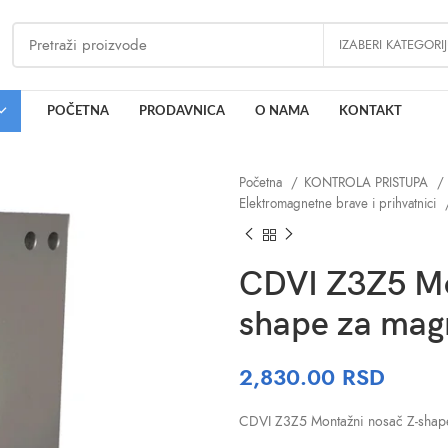
IZABERI KATEGORI
POČETNA
PRODAVNICA
O NAMA
KONTAKT
Početna
KONTROLA PRISTUPA
Elektromagnetne brave i prihvatnici
CDVI Z3Z5 Mo
shape za mag
2,830.00
RSD
CDVI Z3Z5 Montažni nosač Z-shap