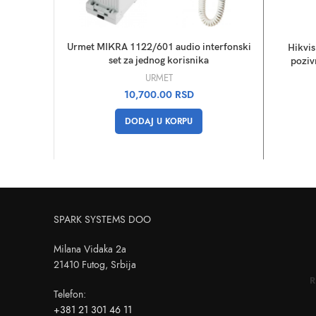
Urmet MIKRA 1122/601 audio interfonski
Hikvi
set za jednog korisnika
poziv
URMET
10,700.00
RSD
DODAJ U KORPU
SPARK SYSTEMS DOO
Milana Vidaka 2a
21410 Futog, Srbija
R
Telefon
:
+381 21 301 46 11