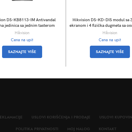
sion DS-KB8113-IM Antivandal
Hikvision DS-KD-DIS modul sa 
na jedinica sa jednim tasterom
ekranom i 4 fizička dugmeta sa os
Hikvision
Hikvision
Cena na upit
Cena na upit
SAZNAJTE VIŠE
SAZNAJTE VIŠE
EKLAMACIJE
USLOVI KORIŠĆENJA I PRODAJE
USLOVI KUPOVI
POLITIKA PRIVATNOSTI
MOJ NALOG
KONTAKT