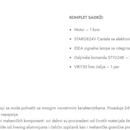
KOMPLET SADRŽI:
Motor – 1 kom
STARG824V Centala sa elektro
IDEA signalna lampa sa integr
Daljinska komanda STYLO4K –
VIKY30 foto ćelije – 1 par
koji se može pohvaliti sa mnogim inovativnim karakteristikama. Poseduje 24
 napajanja.
vi mehaničkih komponenti: svi delovi su proizvedeni od čvrstih materijala 
 od livenog aluminijuma i čelični zupčanik kao i mehaničke granične preki