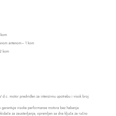
nikom
isanom antenom– 1 kom
 2 kom
V d.c. motor predviđen za intenzivnu upotrebu i visok broj
što garantuje visoke performanse motora bez habanja.
dače za zaustavljanje, opremljen sa dva ključa za ručno