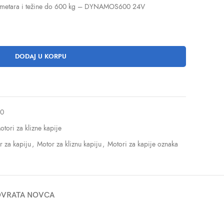
 6 metara i težine do 600 kg – DYNAMOS600 24V
DODAJ U KORPU
0
otori za klizne kapije
r za kapiju
,
Motor za kliznu kapiju
,
Motori za kapije oznaka
POVRATA NOVCA