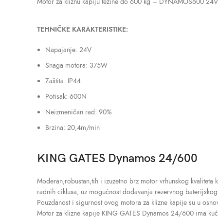
Motor za kliznu kapiju težine do 600 kg – DYNAMOS600 24V
TEHNIČKE KARAKTERISTIKE:
Napajanje: 24V
Snaga motora: 375W
Zaštita: IP44
Potisak: 600N
Neizmeničan rad: 90%
Brzina: 20,4m/min
KING GATES Dynamos 24/600
Moderan,robustan,tih i izuzetno brz motor vrhunskog kvaliteta 
radnih ciklusa, uz mogućnost dodavanja rezervnog baterijskog
Pouzdanost i sigurnost ovog motora za klizne kapije su u osno
Motor za klizne kapije KING GATES Dynamos 24/600 ima kućište