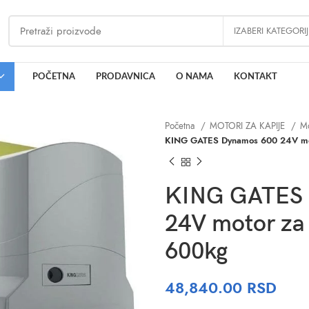
IZABERI KATEGORI
POČETNA
PRODAVNICA
O NAMA
KONTAKT
Početna
MOTORI ZA KAPIJE
Mo
KING GATES Dynamos 600 24V moto
KING GATES 
24V motor za 
600kg
48,840.00
RSD