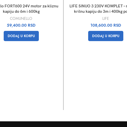
lo FORT600 24V motor za kliznu
LIFE SINUO 3 230V KOMPLET – 
kapiju do 6m i 600kg
krilnu kapiju do 3m i 400kg po
COMUNELLO
LIFE
59,400.00
RSD
108,600.00
RSD
DODAJ U KORPU
DODAJ U KORPU