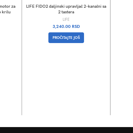
motor za
LIFE FIDO2 daljinski upravljač 2-kanalni sa
 krilu
2 tastera
LIFE
3,240.00
RSD
PROČITAJTE JOŠ
LIFE OP3
za kriln