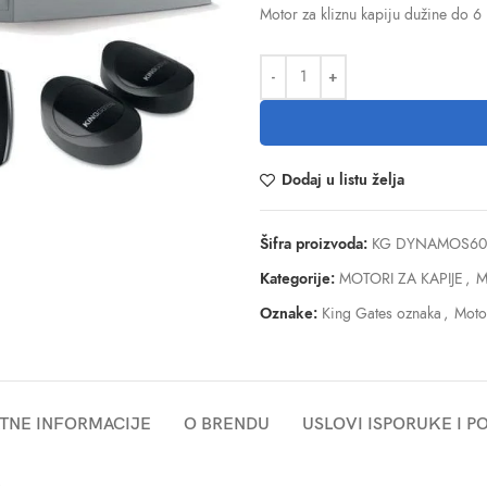
Motor za kliznu kapiju dužine do
Dodaj u listu želja
Šifra proizvoda:
KG DYNAMOS60
Kategorije:
MOTORI ZA KAPIJE
,
M
Oznake:
King Gates oznaka
,
Moto
TNE INFORMACIJE
O BRENDU
USLOVI ISPORUKE I 