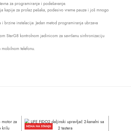
tavna za programiranje i podešavanje.
nja kapije za prolaz pešaka, podesivo vreme pauze i još mnogo
 i brzine instalacije. Jedan metod programiranja ubrzava
nom StarG8 kontrolnom jedinicom za savršenu sinhronizaciju
 mobilnom telefonu.
NEMA NA STANJU