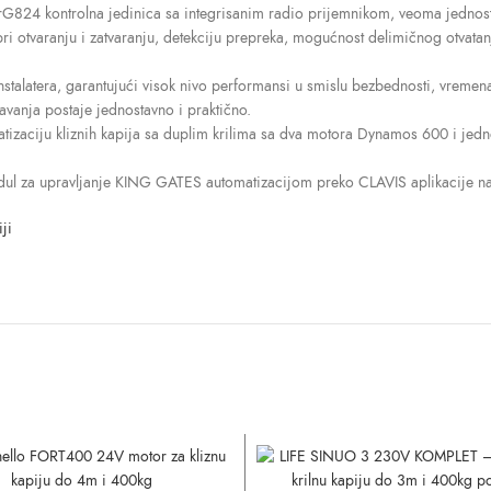
tarG824 kontrolna jedinica sa integrisanim radio prijemnikom, veoma jednos
 otvaranju i zatvaranju, detekciju prepreka, mogućnost delimičnog otvata
talatera, garantujući visok nivo performansi u smislu bezbednosti, vremena
avanja postaje jednostavno i praktično.
izaciju kliznih kapija sa duplim krilima sa dva motora Dynamos 600 i jed
l za upravljanje KING GATES automatizacijom preko CLAVIS aplikacije na
ji