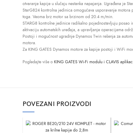
otvaranje kapije u slučaju nestanka napajanja. Ugrađena je S
StarG824 kontrolna jedinica omogućava usporavanje motora pri
toga. Veoma brz motor sa brzinom od 20.4 m/min.
STARG8 kontrolne jedinice radikalno pojednostavljuju posao ins
aktivaciju automatskih uređaja, a upravljanje operacijama održ
Postoji i mogućnost ugradnje Dynamos Twin rešenja za automat
motora.
Za KING GATES Dynamos motore za kapije postoji i WiFi modu
Pogledajte više o
KING GATES Wi-Fi modulu i CLAVIS aplikaci
POVEZANI PROIZVODI