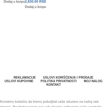
Dodaj u korpu
2,830.00
RSD
Dodaj u korpu
SPARK SYSTEMS DOO
Milana Vidaka 2a
21410 Futog, Srbija
Telefon
:
+381 21 301 46 11
E-mail
:
info@svetkontrolepristupa.rs
REKLAMACIJE
USLOVI KORIŠĆENJA I PRODAJE
USLOVI KUPOVINE
POLITIKA PRIVATNOSTI
MOJ NALOG
KONTAKT
SPARK SYSTEMS DOO. Sva prava zadržana © 2023.
Koristimo kolačiće da bismo poboljšali vaše iskustvo na našoj veb
stranici. Pregledavanjem ove veb stranice prihvatate našu upotrebu