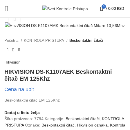
0
/
0.00
RSD
Click to enlarge
Početna
KONTROLA PRISTUPA
Beskontaktni čitači
Hikvision
HIKVISION DS-K1107AEK Beskontaktni
čitač EM 125Khz
Cena na upit
Beskontaktni čitač EM 125Khz
Dodaj u listu želja
Šifra proizvoda:
7794
Kategorije:
Beskontaktni čitači
,
KONTROLA
PRISTUPA
Oznake:
Beskontaktni čitač
,
Hikvision oznaka
,
Kontrola