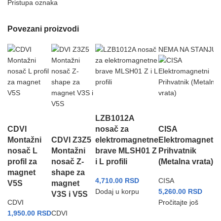
Pristupa oznaka
Povezani proizvodi
NEMA NA STANJU
LZB1012A
CDVI
nosač za
CISA
Montažni
CDVI Z3Z5
elektromagnetne
Elektromagnetni
nosač L
Montažni
brave MLSH01 Z
Prihvatnik
profil za
nosač Z-
i L profili
(Metalna vrata)
magnet
shape za
4,710.00
RSD
CISA
V5S
magnet
Dodaj u korpu
5,260.00
RSD
V3S i V5S
CDVI
Pročitajte još
1,950.00
RSD
CDVI