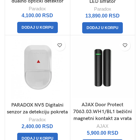
dualno optički detektor
LED šifrator
Paradox
Paradox
4,100.00
RSD
13,890.00
RSD
DODAJ U KORPU
DODAJ U KORPU
AJAX Door Protect
PARADOX NV5 Digitalni
7063.03.WH1/BL1 bežični
senzor za detekciju pokreta
magnetni kontakt za vrata
Paradox
AJAX
2,400.00
RSD
5,900.00
RSD
DODAJ U KORPU