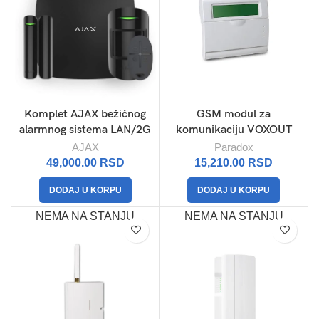
Komplet AJAX bežičnog
GSM modul za
alarmnog sistema LAN/2G
komunikaciju VOXOUT
AJAX
Paradox
49,000.00
RSD
15,210.00
RSD
DODAJ U KORPU
DODAJ U KORPU
NEMA NA STANJU
NEMA NA STANJU