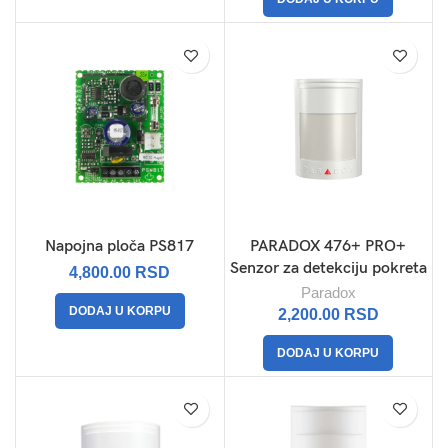
Napojna ploča PS817
PARADOX 476+ PRO+
Senzor za detekciju pokreta
4,800.00
RSD
Paradox
DODAJ U KORPU
2,200.00
RSD
DODAJ U KORPU