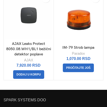
AJAX Leaks Protect
IM-79 Strob lampa
8050.08.WH1/BL1 bežični
Paradox
detektor poplave
1,070.00
RSD
AJAX
7,920.00
RSD
PROČITAJTE JOŠ
DODAJ U KORPU
SPARK SYSTEMS DOO