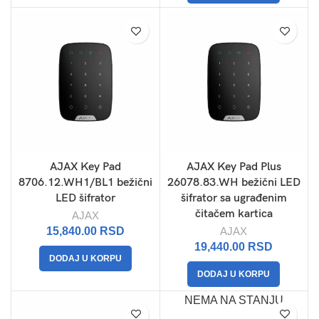
AJAX Key Pad
AJAX Key Pad Plus
8706.12.WH1/BL1 bežični
26078.83.WH bežični LED
LED šifrator
šifrator sa ugrađenim
čitačem kartica
AJAX
15,840.00
RSD
AJAX
19,440.00
RSD
DODAJ U KORPU
DODAJ U KORPU
NEMA NA STANJU