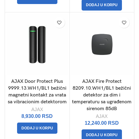
DODAJ U KORPU
AJAX Door Protect Plus
AJAX Fire Protect
9999.13.WH1/BL1 bežični
8209.10.WH1/BL1 bežični
magnetni kontakt za vrata
detektor za dim i
sa vibracionim detektorom
temperaturu sa ugrađenom
sirenom 85dB
AJAX
8,930.00
RSD
AJAX
12,240.00
RSD
DODAJ U KORPU
DODAJ U KORPU