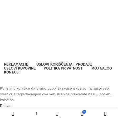
SPARK SYSTEMS DOO
Milana Vidaka 2a
21410 Futog, Srbija
Telefon
:
+381 21 301 46 11
E-mail
:
info@svetkontrolepristupa.rs
REKLAMACIJE
USLOVI KORIŠĆENJA I PRODAJE
USLOVI KUPOVINE
POLITIKA PRIVATNOSTI
MOJ NALOG
KONTAKT
SPARK SYSTEMS DOO. Sva prava zadržana © 2023.
Koristimo kolačiće da bismo poboljšali vaše iskustvo na našoj veb
stranici. Pregledavanjem ove veb stranice prihvatate našu upotrebu
kolačića.
Prihvati
0