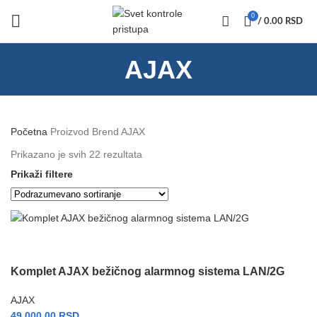
0
/
0.00
RSD
AJAX
Početna
Proizvod Brend
AJAX
Prikazano je svih 22 rezultata
Prikaži filtere
Komplet AJAX bežičnog alarmnog sistema LAN/2G
AJAX
49,000.00
RSD