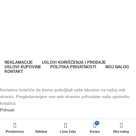
Milana Vidaka 2a
21410 Futog, Srbija
Telefon
:
+381 21 301 46 11
E-mail
:
info@svetkontrolepristupa.rs
REKLAMACIJE
USLOVI KORIŠĆENJA I PRODAJE
USLOVI KUPOVINE
POLITIKA PRIVATNOSTI
MOJ NALOG
KONTAKT
SPARK SYSTEMS DOO. Sva prava zadržana © 2023.
Koristimo kolačiće da bismo poboljšali vaše iskustvo na našoj veb
stranici. Pregledavanjem ove veb stranice prihvatate našu upotrebu
kolačića.
Prihvati
0
Prodavnica
Sidebar
Lista želja
Korpa
Moj nalog