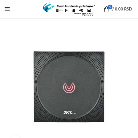
0
/
0.00
RSD