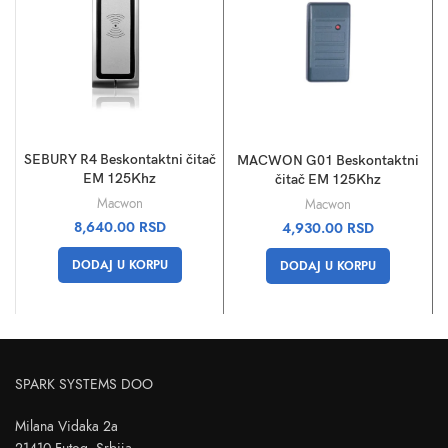
SEBURY R4 Beskontaktni čitač
MACWON G01 Beskontaktni
EM 125Khz
čitač EM 125Khz
Macwon
Macwon
8,640.00
RSD
4,930.00
RSD
DODAJ U KORPU
DODAJ U KORPU
SPARK SYSTEMS DOO
Milana Vidaka 2a