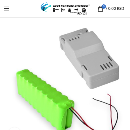
0
/
0.00
RSD