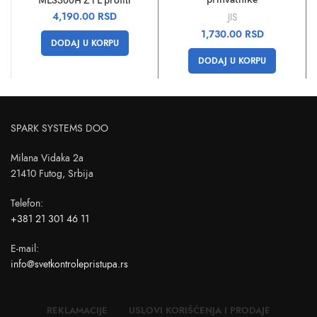
MLS300H Z i L profili
4,190.00
RSD
JIS
1,730.00
RSD
DODAJ U KORPU
DODAJ U KORPU
SPARK SYSTEMS DOO
Milana Vidaka 2a
21410 Futog, Srbija
Telefon
:
+381 21 301 46 11
E-mail
:
info@svetkontrolepristupa.rs
REKLAMACIJE
USLOVI KORIŠĆENJA I PRODAJE