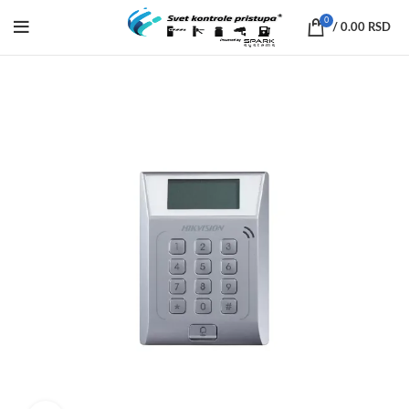
0
/
0.00
RSD