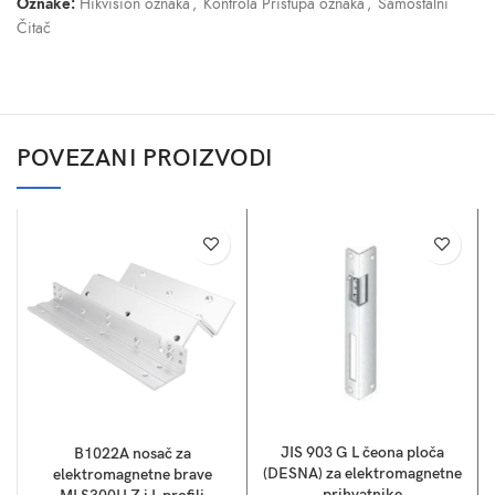
Oznake:
Hikvision oznaka
,
Kontrola Pristupa oznaka
,
Samostalni
Čitač
POVEZANI PROIZVODI
JIS 903 G L čeona ploča
B1022A nosač za
E
(DESNA) za elektromagnetne
elektromagnetne brave
prihvatnike