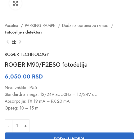
Click to enlarge
Početna
PARKING RAMPE
Dodatna oprema za rampe
Fotoćelije i detektori
ROGER TECHNOLOGY
ROGER M90/F2ESO fotoćelija
6,050.00
RSD
Nivo zaštite: IP55
Standardna snaga: 12/24V ac 50Hz – 12/24V dc
Apsorpcija: TX 19 mA – RX 20 mA
Opseg: 10 – 15 m
DODAJ U KORPU