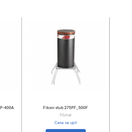
5P-400A
Fiksni stub 275PF_500F
Automats
Pilomat
Cena na upit