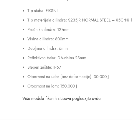
Tip stuba: FIKSNI
Tip materijala cilindra: S235JR NORMAL STEEL – X5CrNi 
Prečnik cilindra: 127mm
Visina cilindra: 800mm
Debljina cilindra: 6mm
Reflektivna traka: DA-visina 23mm
Stepen zaštite: IP67
Otpornost na udar (bez deformacije): 30.000 J
Otpornost na lom: 150.000 J
Više modela fiksnih stubova pogledajte ovde.