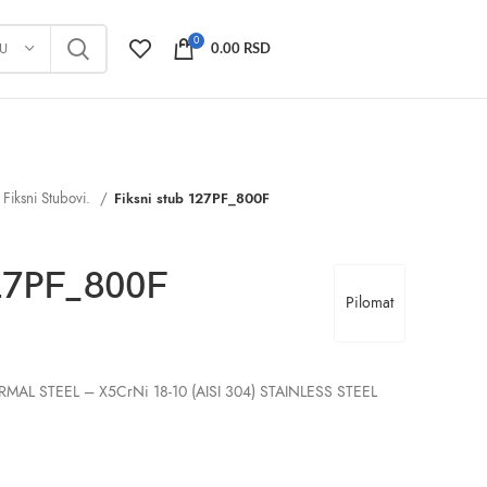
0
JU
0.00
RSD
Fiksni Stubovi.
Fiksni stub 127PF_800F
127PF_800F
Pilomat
NORMAL STEEL – X5CrNi 18-10 (AISI 304) STAINLESS STEEL