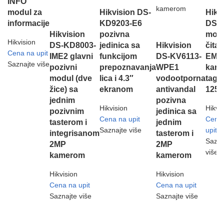
INFO
modul za
Hikvision DS-
Hiki
informacije
KD9203-E6
DS-
Hikvision
pozivna
modu
Hikvision
DS-KD8003-
jedinica sa
Hikvision
čita
Cena na upit
IME2 glavni
funkcijom
DS-KV6113-
EM
Saznajte više
pozivni
prepoznavanja
WPE1
karti
modul (dve
lica i 4.3″
vodootporna
tago
žice) sa
ekranom
antivandal
125 
jednim
pozivna
Hikvision
Hikvi
pozivnim
jedinica sa
Cena na upit
Cena
tasterom i
jednim
Saznajte više
upit
integrisanom
tasterom i
Sazna
2MP
2MP
više
kamerom
kamerom
Hikvision
Hikvision
Cena na upit
Cena na upit
Saznajte više
Saznajte više
SPARK SYSTEMS DOO