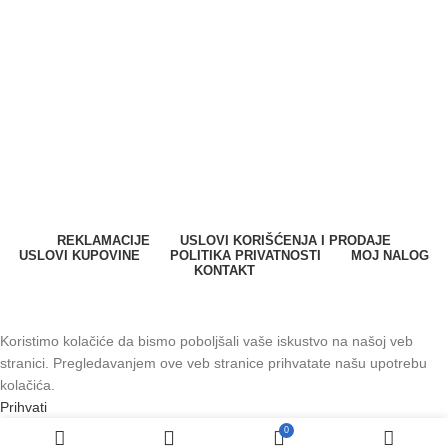
Milana Vidaka 2a
21410 Futog, Srbija
Telefon
:
+381 21 301 46 11
E-mail
:
info@svetkontrolepristupa.rs
REKLAMACIJE
USLOVI KORIŠĆENJA I PRODAJE
USLOVI KUPOVINE
POLITIKA PRIVATNOSTI
MOJ NALOG
KONTAKT
SPARK SYSTEMS DOO. Sva prava zadržana © 2023.
Koristimo kolačiće da bismo poboljšali vaše iskustvo na našoj veb
stranici. Pregledavanjem ove veb stranice prihvatate našu upotrebu
kolačića.
Prihvati
0