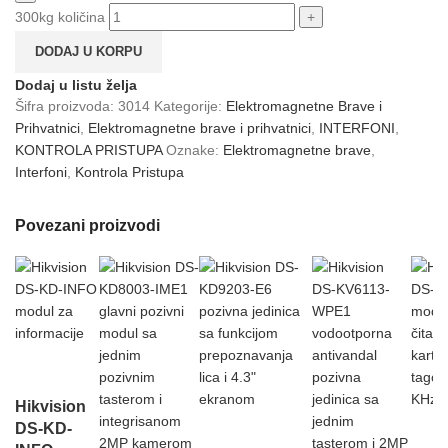
300kg količina
DODAJ U KORPU
Dodaj u listu želja
Šifra proizvoda:
3014
Kategorije:
Elektromagnetne Brave i
Prihvatnici
,
Elektromagnetne brave i prihvatnici
,
INTERFONI
,
KONTROLA PRISTUPA
Oznake:
Elektromagnetne brave
,
Interfoni
,
Kontrola Pristupa
Povezani proizvodi
Hikvision
DS-KD-