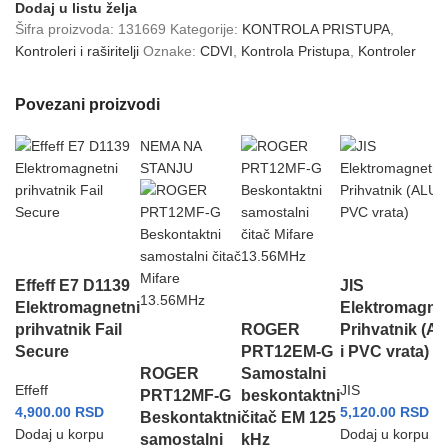
Dodaj u listu želja
Šifra proizvoda:
131669
Kategorije:
KONTROLA PRISTUPA
,
Kontroleri i raširitelji
Oznake:
CDVI
,
Kontrola Pristupa
,
Kontroler
Povezani proizvodi
NEMA NA
STANJU
Effeff E7 D1139
JIS
Elektromagnetni
Elektromagne
prihvatnik Fail
ROGER
Prihvatnik (A
Secure
PRT12EM-G
i PVC vrata)
ROGER
Samostalni
Effeff
JIS
PRT12MF-G
beskontaktni
4,900.00
RSD
5,120.00
RSD
Beskontaktni
čitač EM 125
Dodaj u korpu
Dodaj u korpu
samostalni
kHz