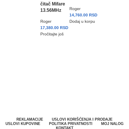
čitač Mifare
Roger
13.56MHz
14,760.00
RSD
Roger
Dodaj u korpu
17,380.00
RSD
Pročitajte još
SPARK SYSTEMS DOO
Milana Vidaka 2a
21410 Futog, Srbija
Telefon
:
+381 21 301 46 11
E-mail
:
info@svetkontrolepristupa.rs
REKLAMACIJE
USLOVI KORIŠĆENJA I PRODAJE
USLOVI KUPOVINE
POLITIKA PRIVATNOSTI
MOJ NALOG
KONTAKT