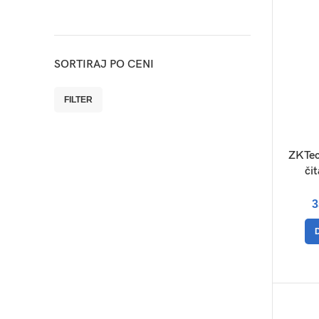
SORTIRAJ PO CENI
FILTER
Minimalna
Maksimalna
cena
cena
ZKTec
či
3