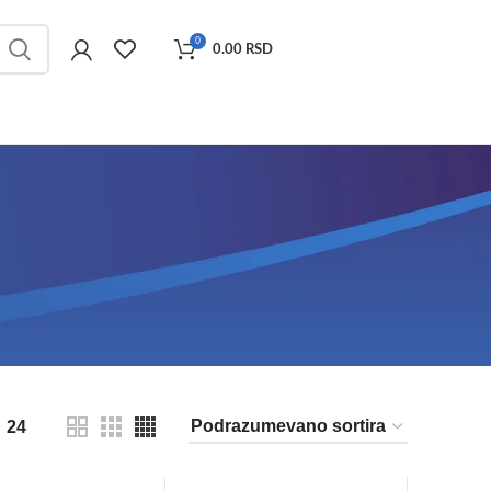
0
0.00
RSD
24