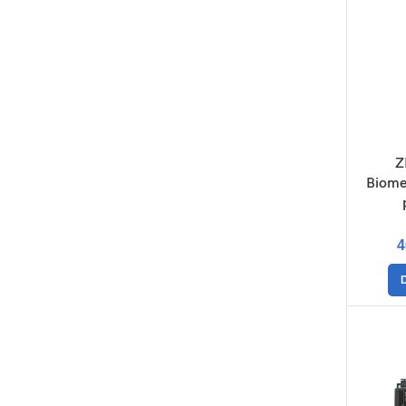
Z
Biomet
4