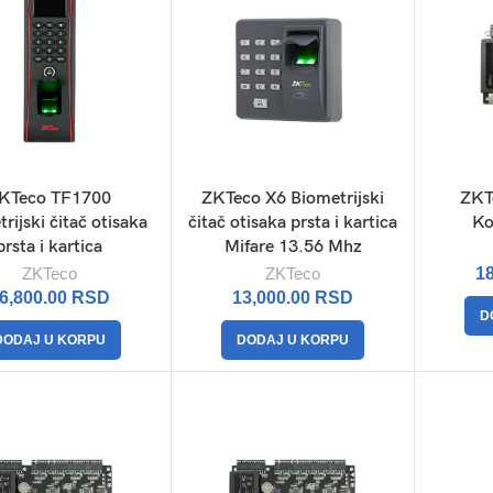
KTeco TF1700
ZKTeco X6 Biometrijski
ZKT
rijski čitač otisaka
čitač otisaka prsta i kartica
Ko
prsta i kartica
Mifare 13.56 Mhz
ZKTeco
ZKTeco
1
6,800.00
RSD
13,000.00
RSD
D
DODAJ U KORPU
DODAJ U KORPU