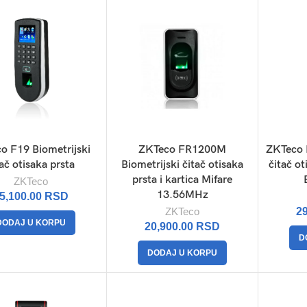
o F19 Biometrijski
ZKTeco FR1200M
ZKTeco 
tač otisaka prsta
Biometrijski čitač otisaka
čitač ot
prsta i kartica Mifare
ZKTeco
13.56MHz
5,100.00
RSD
ZKTeco
2
DODAJ U KORPU
20,900.00
RSD
D
DODAJ U KORPU