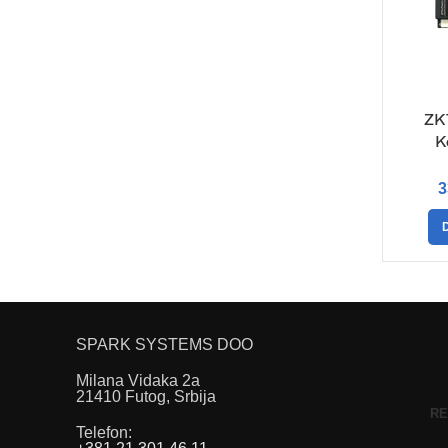
ZK
K
3
SPARK SYSTEMS DOO
Milana Vidaka 2a
21410 Futog, Srbija
RE
Telefon
: