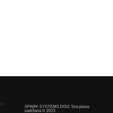
INE
SPARK SYSTEMS DOO. Sva prava
zadržana © 2023.