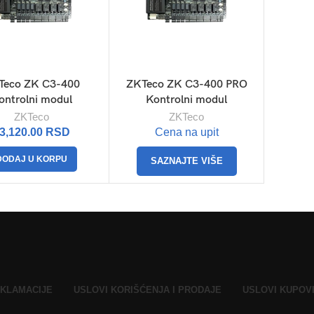
Teco ZK C3-400
ZKTeco ZK C3-400 PRO
ontrolni modul
Kontrolni modul
ZKTeco
ZKTeco
3,120.00
RSD
Cena na upit
DODAJ U KORPU
SAZNAJTE VIŠE
KLAMACIJE
USLOVI KORIŠĆENJA I PRODAJE
USLOVI KUPOV