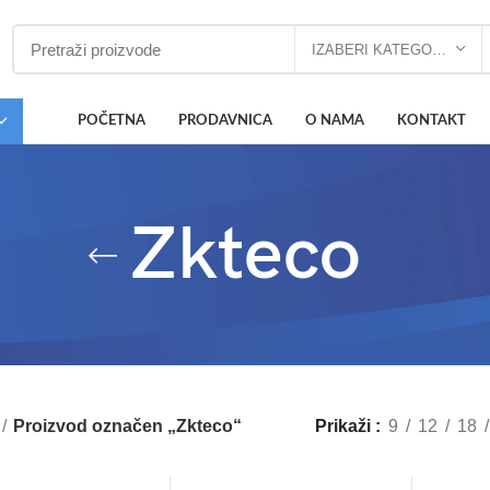
IZABERI KATEGORIJU
POČETNA
PRODAVNICA
O NAMA
KONTAKT
Zkteco
Proizvod označen „Zkteco“
Prikaži
9
12
18