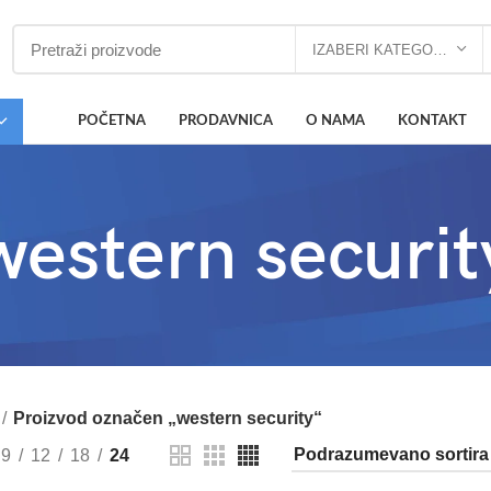
IZABERI KATEGORIJU
POČETNA
PRODAVNICA
O NAMA
KONTAKT
western securit
Proizvod označen „western security“
9
12
18
24