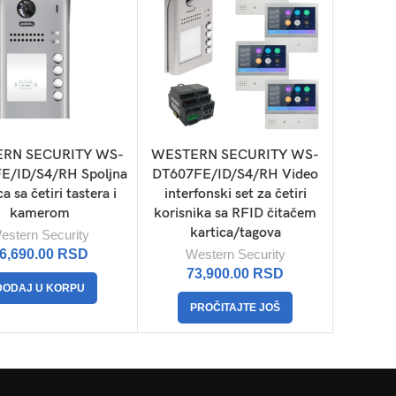
RN SECURITY WS-
WESTERN SECURITY WS-
E/ID/S4/RH Spoljna
DT607FE/ID/S4/RH Video
ca sa četiri tastera i
interfonski set za četiri
kamerom
korisnika sa RFID čitačem
kartica/tagova
estern Security
6,690.00
RSD
Western Security
73,900.00
RSD
DODAJ U KORPU
PROČITAJTE JOŠ