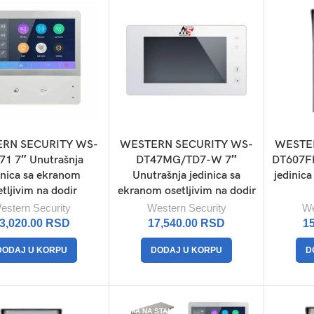
RN SECURITY WS-
WESTERN SECURITY WS-
WESTE
71 7″ Unutrašnja
DT47MG/TD7-W 7″
DT607FE
inica sa ekranom
Unutrašnja jedinica sa
jedinic
etljivim na dodir
ekranom osetljivim na dodir
estern Security
Western Security
We
3,020.00
RSD
17,540.00
RSD
1
DODAJ U KORPU
DODAJ U KORPU
D
NEMA NA STANJU