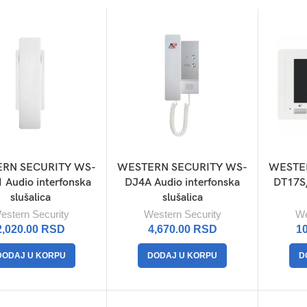
RN SECURITY WS-
WESTERN SECURITY WS-
WESTE
 Audio interfonska
DJ4A Audio interfonska
DT17S/
slušalica
slušalica
estern Security
Western Security
We
2,020.00
RSD
4,670.00
RSD
1
DODAJ U KORPU
DODAJ U KORPU
D