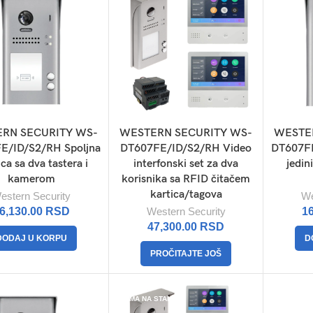
RN SECURITY WS-
WESTERN SECURITY WS-
WESTE
E/ID/S2/RH Spoljna
DT607FE/ID/S2/RH Video
DT607FE
ica sa dva tastera i
interfonski set za dva
jedini
kamerom
korisnika sa RFID čitačem
kartica/tagova
estern Security
We
6,130.00
RSD
Western Security
1
47,300.00
RSD
DODAJ U KORPU
D
PROČITAJTE JOŠ
NEMA NA STANJU