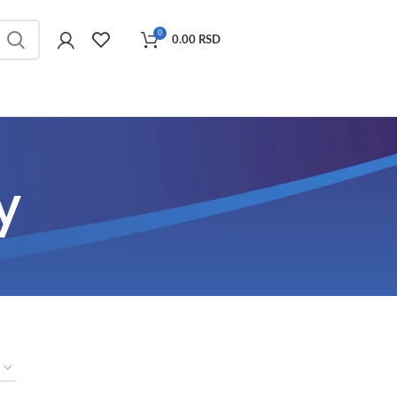
0
0.00
RSD
y