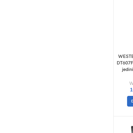
WESTE
DT607F
jedin
W
1