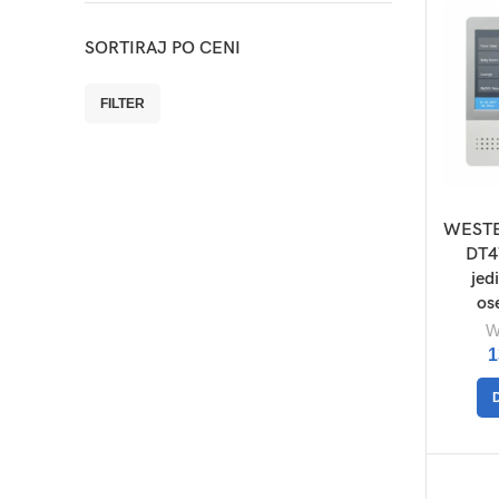
SORTIRAJ PO CENI
FILTER
Minimalna
Maksimalna
cena
cena
WESTE
DT4
jed
os
W
1