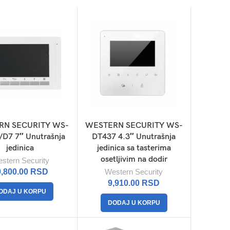
RN SECURITY WS-
WESTERN SECURITY WS-
D7 7″ Unutrašnja
DT437 4.3″ Unutrašnja
jedinica
jedinica sa tasterima
osetljivim na dodir
stern Security
0,800.00
RSD
Western Security
9,910.00
RSD
ODAJ U KORPU
DODAJ U KORPU