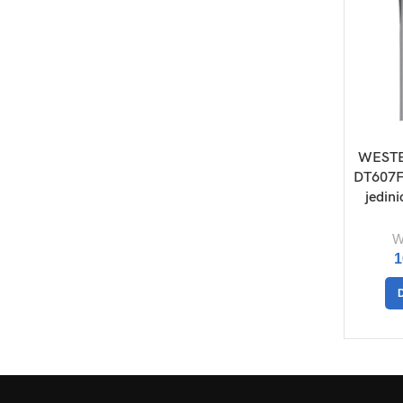
WESTE
DT607F
jedini
W
1