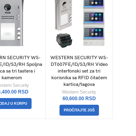
RN SECURITY WS-
WESTERN SECURITY WS-
/ID/S3/RH Spoljna
DT607FE/ID/S3/RH Video
ca sa tri tastera i
interfonski set za tri
kamerom
korisnika sa RFID čitačem
kartica/tagova
stern Security
6,400.00
RSD
Western Security
60,600.00
RSD
ODAJ U KORPU
PROČITAJTE JOŠ