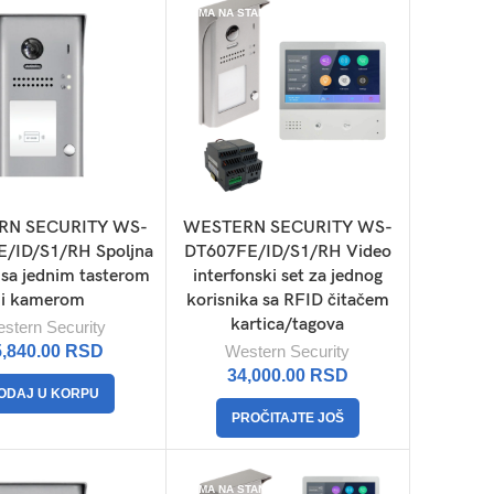
NEMA NA STANJU
RN SECURITY WS-
WESTERN SECURITY WS-
/ID/S1/RH Spoljna
DT607FE/ID/S1/RH Video
a sa jednim tasterom
interfonski set za jednog
i kamerom
korisnika sa RFID čitačem
kartica/tagova
stern Security
5,840.00
RSD
Western Security
34,000.00
RSD
ODAJ U KORPU
PROČITAJTE JOŠ
NEMA NA STANJU