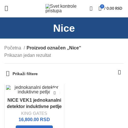
0
/
0.00
RSD
Nice
Početna
Proizvod označen „Nice“
Prikazan jedan rezultat
Prikaži filtere
NICE VEK1 jednokanalni
detektor induktivne petlje
KING GATES
16,800.00
RSD