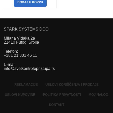
DODAJ U KORPU
SPARK SYSTEMS DOO
Milana Vidaka 2a
21410 Futog, Srbija
Telefon
:
+381 21 301 46 11
E-mail
:
info@svetkontrolepristupa.rs
REKLAMACIJE
USLOVI KORIŠĆENJA I PRODAJE
USLOVI KUPOVINE
POLITIKA PRIVATNOSTI
MOJ NALOG
KONTAKT