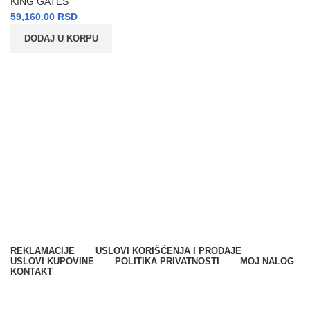
KING GATES
59,160.00
RSD
DODAJ U KORPU
SPARK SYSTEMS DOO
Milana Vidaka 2a
21410 Futog, Srbija
Telefon
:
+381 21 301 46 11
E-mail
:
info@svetkontrolepristupa.rs
REKLAMACIJE
USLOVI KORIŠĆENJA I PRODAJE
USLOVI KUPOVINE
POLITIKA PRIVATNOSTI
MOJ NALOG
KONTAKT
SPARK SYSTEMS DOO. Sva prava zadržana © 2023.