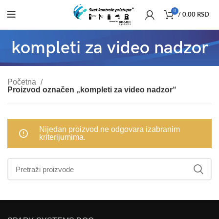
0
/
0.00
RSD
kompleti za video nadzor
Početna
Proizvod označen „kompleti za video nadzor“
Nijedan proizvod ne odgovara izabranim
kriterijumima.