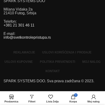
SPARK SYSTEMS DOO
Milana Vidaka 2a
21410 Futog, Srbija
Telefon
:
+381 21 301 46 11
E-mail
:
info@svetkontrolepristupa.rs
REKLAMACIJE
USLOVI KORIŠĆENJA I PRODAJE
USLOVI KUPOVINE
POLITIKA PRIVATNOSTI
MOJ NALOG
KONTAKT
SPARK SYSTEMS DOO. Sva prava zadržana © 2023.
0
Prodavnica
Filteri
Lista želja
Korpa
Moj nalog