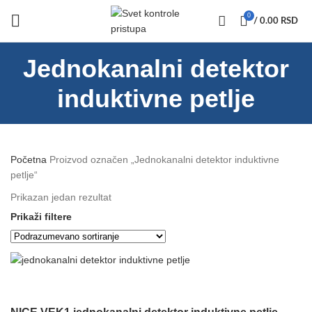
0
/
0.00
RSD
Jednokanalni detektor
induktivne petlje
Početna
Proizvod označen „Jednokanalni detektor induktivne
petlje“
Prikazan jedan rezultat
Prikaži filtere