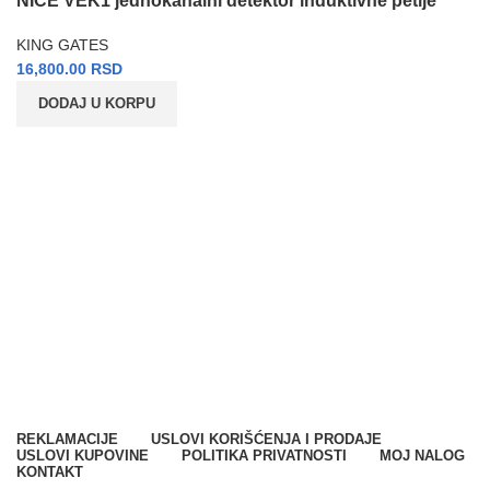
NICE VEK1 jednokanalni detektor induktivne petlje
KING GATES
16,800.00
RSD
DODAJ U KORPU
SPARK SYSTEMS DOO
Milana Vidaka 2a
21410 Futog, Srbija
Telefon
:
+381 21 301 46 11
E-mail
:
info@svetkontrolepristupa.rs
REKLAMACIJE
USLOVI KORIŠĆENJA I PRODAJE
USLOVI KUPOVINE
POLITIKA PRIVATNOSTI
MOJ NALOG
KONTAKT