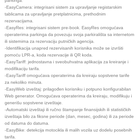
parkinga.
-EasyCamera: integrisani sistem za upravljanje registarskim
tablicama za upravljanje pretplatnicima, prethodnim
rezervacijama.
-EasyRes: integrisani sistem pre-book. EasyRes omogućava
operaterima parkinga da povezuju svoja parkirališta sa internetom
ili sistemima za rezervaciju putničkih agencija.
-Identifikacija unapred rezervisanih korisnika može se izvršiti
pomoću LPR-a, koda rezervacije ili QR koda.
-EasyTariff: jednostavna i sveobuhvatna aplikacija za kreiranje i
modifikaciju tarifa.
-EasyTariff omogućava operaterima da kreiraju sopstvene tarife
za nekoliko minuta.
-EasyWeb izveštaj: prilagođen korisniku i potpuno konfigurabilan
Web generator. Omogućava operaterima da kreiraju, modifikuju i
generišu sopstvene izveštaje.
-Automatski izveštaji ili ručno štampanje finansijskih ili statističkih
izveštaja bilo za fiksne periode (dan, mesec, godina) ili za periode
od datuma do datuma.
-EasyBike: detekcija motocikla ili malih vozila uz dodelu posebnih
tarifa.