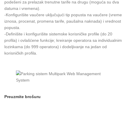
podešeni za prelazak trenutne tarife na drugu (moguća su dva
datuma i vremena).
-Konfigurišite vaučere uključujući tip popusta na vaučere (vreme
iznosa, procenat, promena tarife, paušalna naknada) i vrednost
popusta.
-Definišite i konfigurišite sistemske korisničke profile (do 20
profila) i ovlašćene funkcije; kreiranje operatora sa individualnim
lozinkama (do 999 operatora) i dodeljivanje na jedan od
korisničkih profila.
Preuzmite brošuru
SPARK SYSTEMS DOO