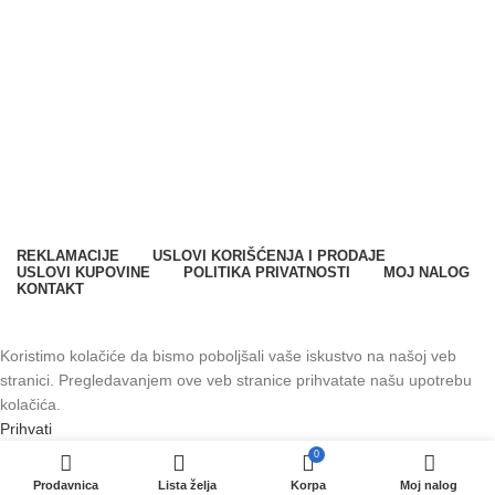
Milana Vidaka 2a
21410 Futog, Srbija
Telefon
:
+381 21 301 46 11
E-mail
:
info@svetkontrolepristupa.rs
REKLAMACIJE
USLOVI KORIŠĆENJA I PRODAJE
USLOVI KUPOVINE
POLITIKA PRIVATNOSTI
MOJ NALOG
KONTAKT
SPARK SYSTEMS DOO. Sva prava zadržana © 2023.
Koristimo kolačiće da bismo poboljšali vaše iskustvo na našoj veb
stranici. Pregledavanjem ove veb stranice prihvatate našu upotrebu
kolačića.
Prihvati
0
Prodavnica
Lista želja
Korpa
Moj nalog