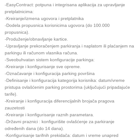
-EasyContract: potpuna i integrisana aplikacija za upravljanje
pretplatnicima:
-Kreiranje/izmena ugovora i pretplatnika
-Dodela propusnica korisnicima ugovora (do 100.000
propusnica).
-Produženje/obnavljanje kartice.
-Upravljanje prekoračenjem parkiranja i naplatom ili plaćanjem na
parkingu ili računom vlasnika računa.
-Sveobuhvatan sistem konfiguracije parkinga:
-Kreiranje i konfigurisanje sve opreme.
-Označavanje i konfiguracija parking površina
-Definisanje i konfiguracija kategorija korisnika: datum/vreme
pristupa ovlašćenim parking prostorima (uključujući pripadajuće
tarife).
-Kreiranje i konfiguracija diferencijalnih brojača pragova
zauzetosti
-Kreiranje i konfigurisanje raznih parametara.
-Državni praznici : konfigurišite ovlašćenje za parkiranje
određenih dana (do 14 dana).
-Konfigurisanje tarifnih prekidača: datum i vreme unapred