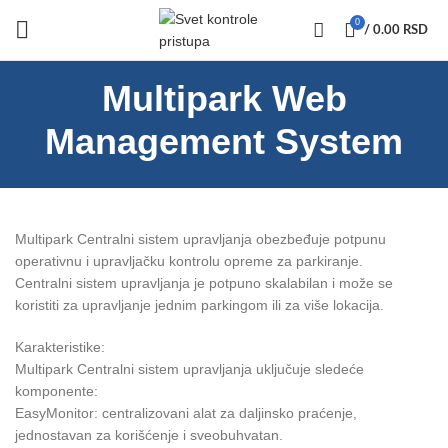
0
/
0.00
RSD
Multipark Web
Management System
Multipark Centralni sistem upravljanja obezbeđuje potpunu
operativnu i upravljačku kontrolu opreme za parkiranje.
Centralni sistem upravljanja je potpuno skalabilan i može se
koristiti za upravljanje jednim parkingom ili za više lokacija.
Karakteristike:
Multipark Centralni sistem upravljanja uključuje sledeće
komponente:
EasyMonitor: centralizovani alat za daljinsko praćenje,
jednostavan za korišćenje i sveobuhvatan.