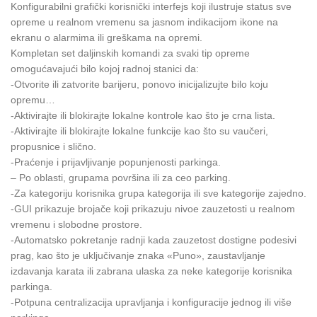
Konfigurabilni grafički korisnički interfejs koji ilustruje status sve
opreme u realnom vremenu sa jasnom indikacijom ikone na
ekranu o alarmima ili greškama na opremi.
Kompletan set daljinskih komandi za svaki tip opreme
omogućavajući bilo kojoj radnoj stanici da:
-Otvorite ili zatvorite barijeru, ponovo inicijalizujte bilo koju
opremu…
-Aktivirajte ili blokirajte lokalne kontrole kao što je crna lista.
-Aktivirajte ili blokirajte lokalne funkcije kao što su vaučeri,
propusnice i slično.
-Praćenje i prijavljivanje popunjenosti parkinga.
– Po oblasti, grupama površina ili za ceo parking.
-Za kategoriju korisnika grupa kategorija ili sve kategorije zajedno.
-GUI prikazuje brojače koji prikazuju nivoe zauzetosti u realnom
vremenu i slobodne prostore.
-Automatsko pokretanje radnji kada zauzetost dostigne podesivi
prag, kao što je uključivanje znaka «Puno», zaustavljanje
izdavanja karata ili zabrana ulaska za neke kategorije korisnika
parkinga.
-Potpuna centralizacija upravljanja i konfiguracije jednog ili više